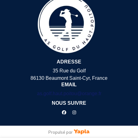
ADRESSE
35 Rue du Golf
86130 Beaumont Saint-Cyr, France
EMAIL
as.golf.haut.poitou@orange.fr
NOUS SUIVRE
facebook
instagram
Propulsé par