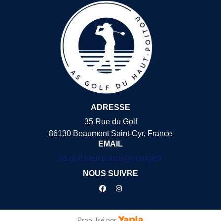
ADRESSE
35 Rue du Golf
86130 Beaumont Saint-Cyr, France
EMAIL
as.golf.haut.poitou@orange.fr
NOUS SUIVRE
facebook
instagram
Propulsé par